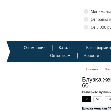
Минимальн
Отправка в
От 5 000 р
О компании
Каталог
Как оформить
Оптовикам
Новости
Главная
Кат
Блузка же
60
Выберите нужный
50
52
54
Блузка женская "