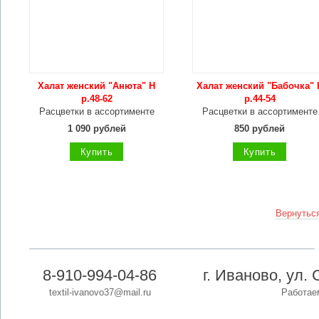
Халат женский "Анюта" Н
Халат женский "Бабочка" 
р.48-62
р.44-54
Расцветки в ассортименте
Расцветки в ассортименте
1 090 рублей
850 рублей
Купить
Купить
Вернуться
8-910-994-04-86
г. Иваново, ул. 
textil-ivanovo37@mail.ru
Работаем