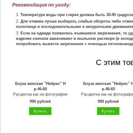
Рекомендация по уходу:
Температура воды при стирке должна быть 30-40 градусо
Для отжима лучше выбирать слабые обороты либо отжим
полотенце и последовательными и аккуратными движения
Если на одежде появились въевшиеся загрязнения, то уд
изделие сначала замачивают в мыльном растворе (в холодн
попробовать вывести загрязнения с помощью пятновыводи
С этим то
Блуза женская "Нейрис" Н
Блуза женская "Нейрис" 
р.46-60
р.46-60
Расцветка как на фотографии
Расцветка как на фотограф
990 рублей
990 рублей
Купить
Купить