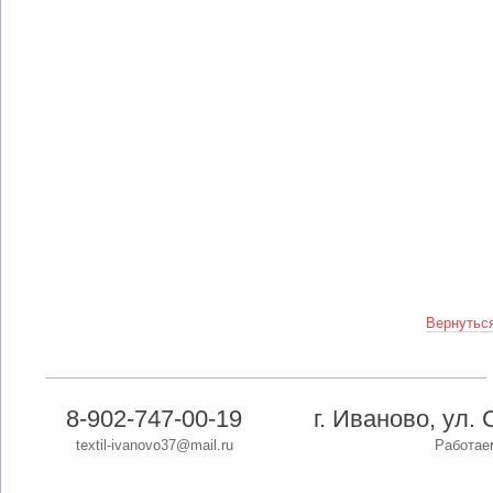
Вернуться
8-902-747-00-19
г. Иваново, ул. 
textil-ivanovo37@mail.ru
Работаем