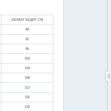
ОБХВАТ БЕДЕР, СМ
88
92
96
100
104
108
112
116
120