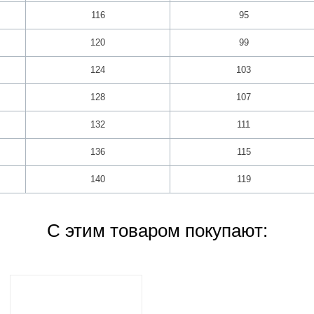
116
95
120
99
124
103
128
107
132
111
136
115
140
119
С этим товаром покупают: