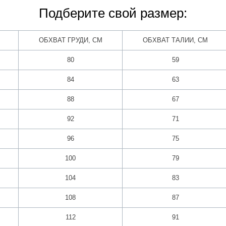
Подберите свой размер:
ОБХВАТ ГРУДИ, СМ
ОБХВАТ ТАЛИИ, СМ
80
59
84
63
88
67
92
71
96
75
100
79
104
83
108
87
112
91