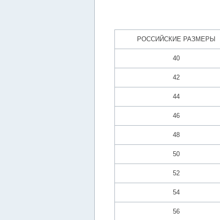
РОССИЙСКИЕ РАЗМЕРЫ
40
42
44
46
48
50
52
54
56