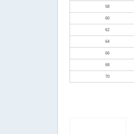
58
60
62
64
66
68
70