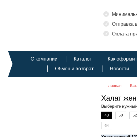
Минимальн
Отправка в
Оплата при
О компании
Каталог
Как оформит
Обмен и возврат
Новости
Главная
Кат
Халат жен
Выберите нужный
48
50
52
64
Халат женский 12