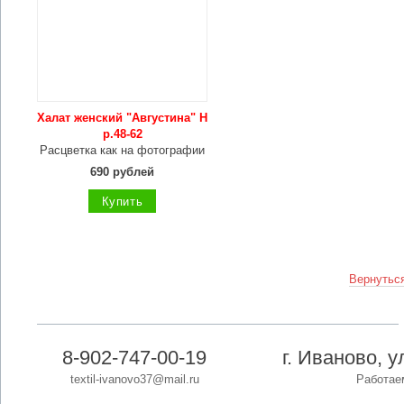
Халат женский "Августина" Н
р.48-62
Расцветка как на фотографии
690 рублей
Купить
Вернуться
8-902-747-00-19
г. Иваново, 
textil-ivanovo37@mail.ru
Работаем