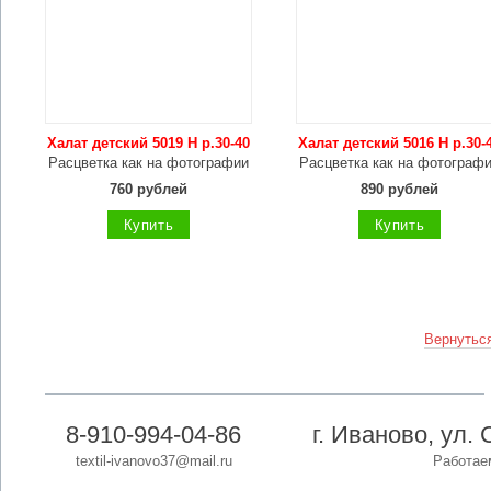
Халат детский 5019 Н р.30-40
Халат детский 5016 Н р.30-
Расцветка как на фотографии
Расцветка как на фотограф
760 рублей
890 рублей
Купить
Купить
Вернуться
8-910-994-04-86
г. Иваново, ул. 
textil-ivanovo37@mail.ru
Работаем