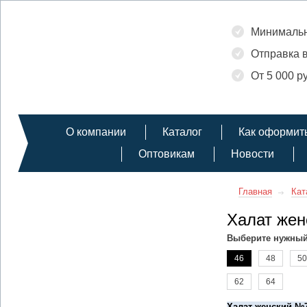
Минимальн
Отправка в
От 5 000 р
О компании
Каталог
Как оформить
Оптовикам
Новости
Главная
Кат
Халат жен
Выберите нужный
46
48
50
62
64
Халат женский №