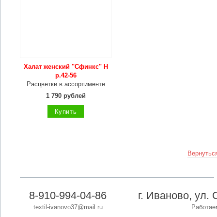
Халат женский "Сфинкс" Н
р.42-56
Расцветки в ассортименте
1 790 рублей
Купить
Вернуться
8-910-994-04-86
г. Иваново, ул. 
textil-ivanovo37@mail.ru
Работаем