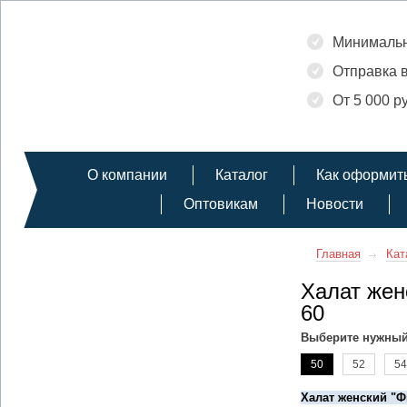
Минимальн
Отправка в
От 5 000 р
О компании
Каталог
Как оформить
Оптовикам
Новости
Главная
Кат
Халат жен
60
Выберите нужный
50
52
54
Халат женский "Ф