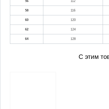
56
112
58
116
60
120
62
124
64
128
С этим то