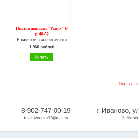
Платье женское "Успех" Н
р.48-62
Расцветки в ассортименте
1 960 рублей
Купить
Вернуться
8-902-747-00-19
г. Иваново, 
textil-ivanovo37@mail.ru
Работаем