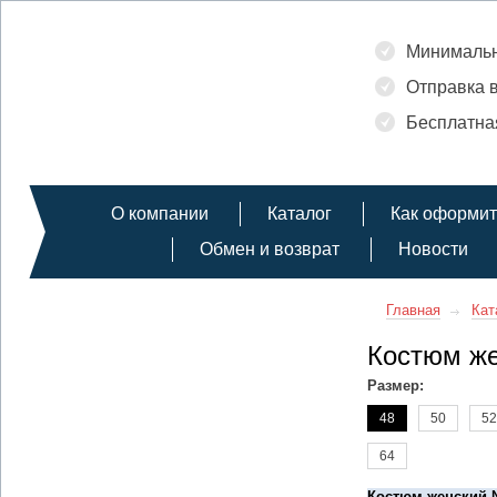
Минимальны
Отправка в
Бесплатная
О компании
Каталог
Как оформит
Обмен и возврат
Новости
Главная
Кат
Костюм же
Размер:
48
50
52
64
Костюм женский 