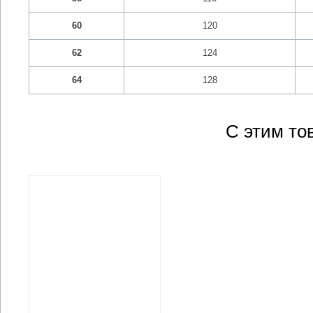
60
120
62
124
64
128
С этим то