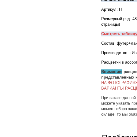
Артикул: Н
Размерный ряд: 48
страницы)
Смотреть таблиц
Состав: футер+ла
Производство: г.И
Расцветки в ассор
Внимание:
расцве
представленных 
НА ФОТОГРАФИЯ
ВАРИАНТЫ РАСЦ
При заказе данной
можете указать пр
момент сбора зака
складе, то мы обя