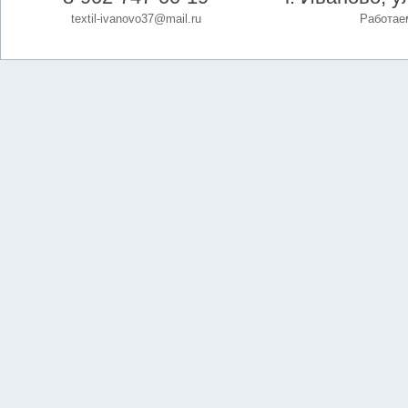
textil-ivanovo37@mail.ru
Работаем