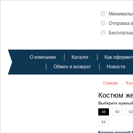
Минимальны
Отправка в
Бесплатная
О компании
Каталог
Как оформит
Обмен и возврат
Новости
Главная
Кат
Костюм же
Выберите нужный
48
50
52
64
Костюм женский 