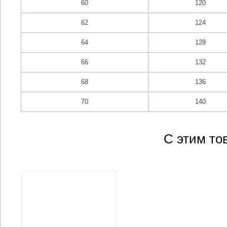
60
120
62
124
64
128
66
132
68
136
70
140
С этим то