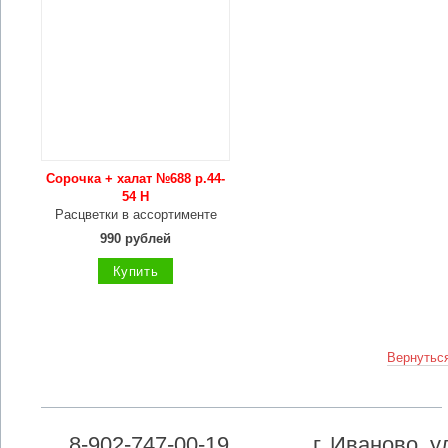
Сорочка + халат №688 р.44-
54 Н
Расцветки в ассортименте
990 рублей
Купить
Вернуться
8-902-747-00-19
г. Иваново, 