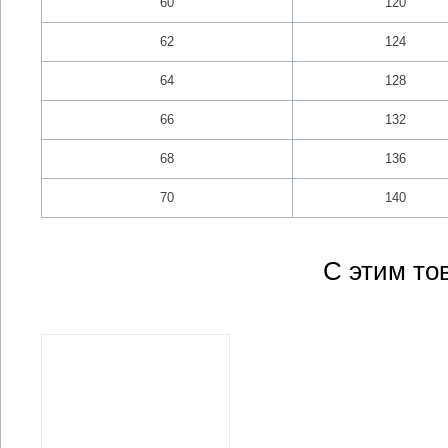
60
120
62
124
64
128
66
132
68
136
70
140
С этим то