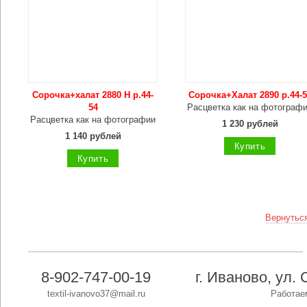
Сорочка+халат 2880 Н р.44-
Сорочка+Халат 2890 р.44-5
54
Расцветка как на фотограф
Расцветка как на фотографии
1 230 рублей
1 140 рублей
Купить
Купить
Вернуться
8-902-747-00-19
г. Иваново, ул. 
textil-ivanovo37@mail.ru
Работаем