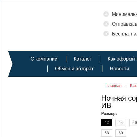
Минимальн
Отправка в
Бесплатная
О компании
Каталог
Как оформит
Обмен и возврат
Новости
Главная
Кат
Ночная со
ИВ
Размер:
42
44
46
58
60