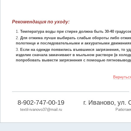
Рекомендация по уходу:
Температура воды при стирке должна быть 30-40 градусо
Для отжима лучше выбирать слабые обороты либо отжим
полотенце и последовательными и аккуратными движения
Если на одежде появились въевшиеся загрязнения, то уд
изделие сначала замачивают в мыльном растворе (в холодн
попробовать вывести загрязнения с помощью пятновыводи
Вернуться
8-902-747-00-19
г. Иваново, ул. 
textil-ivanovo37@mail.ru
Работаем