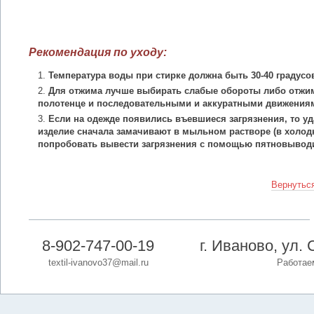
Рекомендация по уходу:
Температура воды при стирке должна быть 30-40 градусо
Для отжима лучше выбирать слабые обороты либо отжим
полотенце и последовательными и аккуратными движения
Если на одежде появились въевшиеся загрязнения, то уд
изделие сначала замачивают в мыльном растворе (в холодн
попробовать вывести загрязнения с помощью пятновыводи
Вернуться
8-902-747-00-19
г. Иваново, ул. 
textil-ivanovo37@mail.ru
Работаем