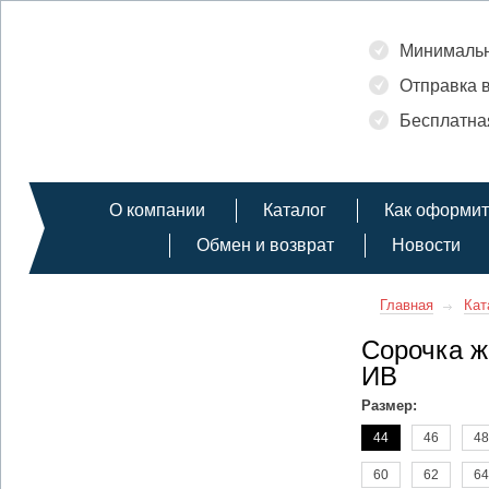
Минимальн
Отправка в
Бесплатная
О компании
Каталог
Как оформит
Обмен и возврат
Новости
Главная
Кат
Сорочка ж
ИВ
Размер:
44
46
48
60
62
64