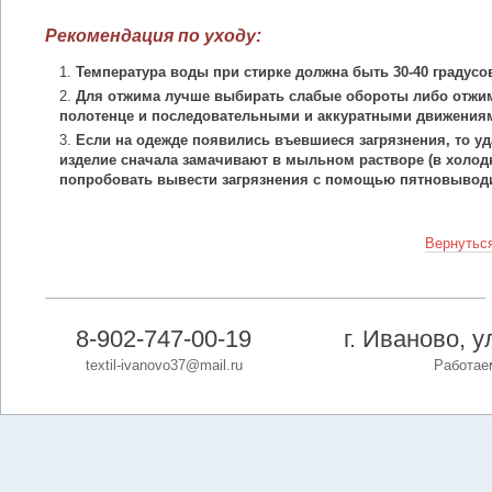
Рекомендация по уходу:
Температура воды при стирке должна быть 30-40 градусо
Для отжима лучше выбирать слабые обороты либо отжим
полотенце и последовательными и аккуратными движения
Если на одежде появились въевшиеся загрязнения, то уд
изделие сначала замачивают в мыльном растворе (в холодн
попробовать вывести загрязнения с помощью пятновыводи
Вернуться
8-902-747-00-19
г. Иваново, 
textil-ivanovo37@mail.ru
Работаем