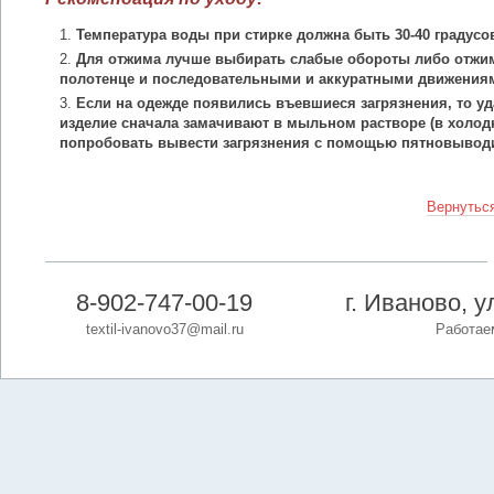
Температура воды при стирке должна быть 30-40 градусо
Для отжима лучше выбирать слабые обороты либо отжим
полотенце и последовательными и аккуратными движения
Если на одежде появились въевшиеся загрязнения, то уд
изделие сначала замачивают в мыльном растворе (в холодн
попробовать вывести загрязнения с помощью пятновыводи
Вернуться
8-902-747-00-19
г. Иваново, 
textil-ivanovo37@mail.ru
Работаем