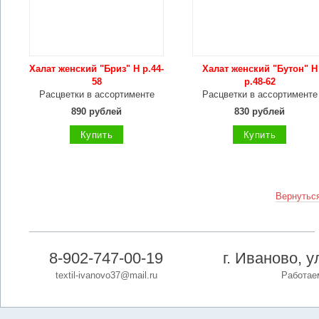
Халат женский "Бриз" Н р.44-
Халат женский "Бутон" Н
58
р.48-62
Расцветки в ассортименте
Расцветки в ассортименте
890 рублей
830 рублей
Купить
Купить
Вернуться
8-902-747-00-19
г. Иваново, 
textil-ivanovo37@mail.ru
Работаем