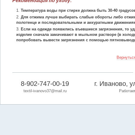
Рекомендация по уходу:
Температура воды при стирке должна быть 30-40 градусо
Для отжима лучше выбирать слабые обороты либо отжим
полотенце и последовательными и аккуратными движения
Если на одежде появились въевшиеся загрязнения, то уд
изделие сначала замачивают в мыльном растворе (в холодн
попробовать вывести загрязнения с помощью пятновыводи
Вернуться
8-902-747-00-19
г. Иваново, 
textil-ivanovo37@mail.ru
Работаем