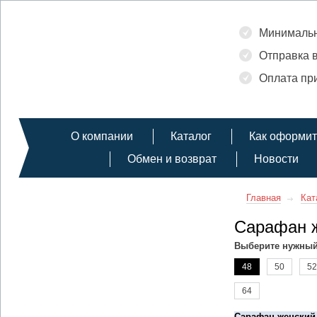
Минимальн
Отправка в
Оплата при
О компании
Каталог
Как оформит
Обмен и возврат
Новости
Главная
Кат
Сарафан ж
Выберите нужный
48
50
52
64
Сарафан женский 