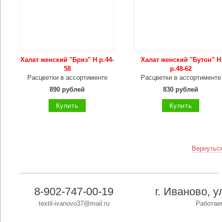
Халат женский "Бриз" Н р.44-
Халат женский "Бутон" Н
58
р.48-62
Расцветки в ассортименте
Расцветки в ассортименте
890 рублей
830 рублей
Купить
Купить
Вернуться
8-902-747-00-19
г. Иваново, 
textil-ivanovo37@mail.ru
Работаем