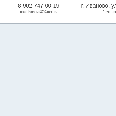
8-902-747-00-19
г. Иваново, 
textil-ivanovo37@mail.ru
Работаем