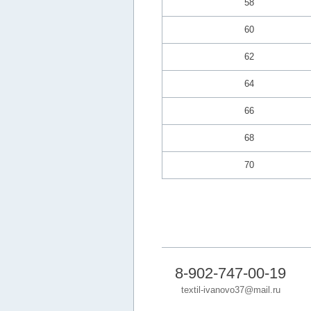
58
60
62
64
66
68
70
8-902-747-00-19
textil-ivanovo37@mail.ru