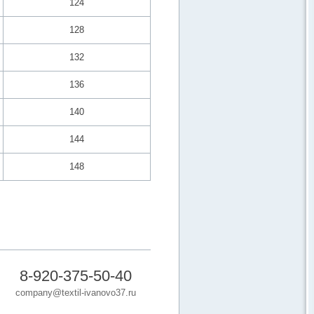
124
128
132
136
140
144
148
8-920-375-50-40
company@textil-ivanovo37.ru