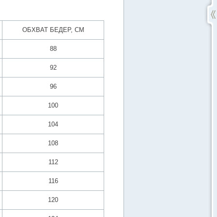
ОБХВАТ БЕДЕР, СМ
88
92
96
100
104
108
112
116
120