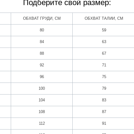
Подберите свой размер:
ОБХВАТ ГРУДИ, СМ
ОБХВАТ ТАЛИИ, СМ
80
59
84
63
88
67
92
71
96
75
100
79
104
83
108
87
112
91