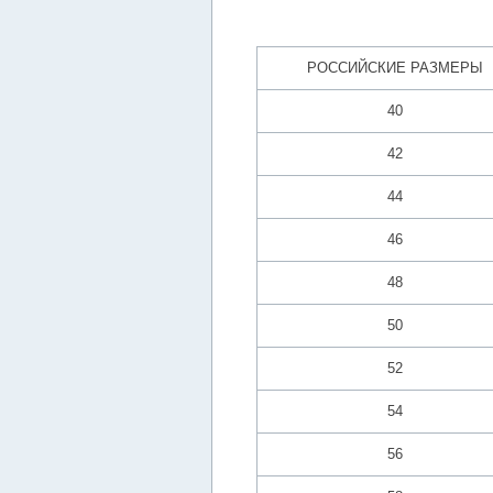
РОССИЙСКИЕ РАЗМЕРЫ
40
42
44
46
48
50
52
54
56