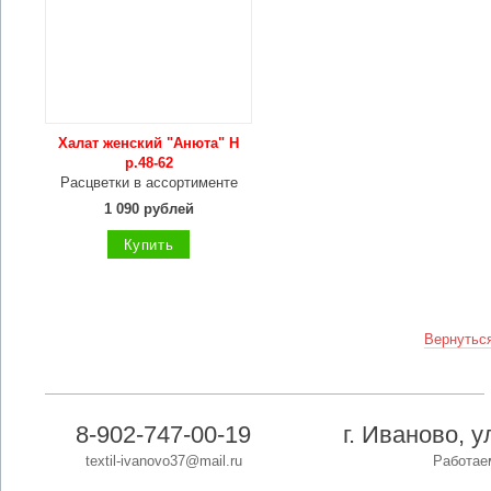
Халат женский "Анюта" Н
р.48-62
Расцветки в ассортименте
1 090 рублей
Купить
Вернуться
8-902-747-00-19
г. Иваново, 
textil-ivanovo37@mail.ru
Работаем