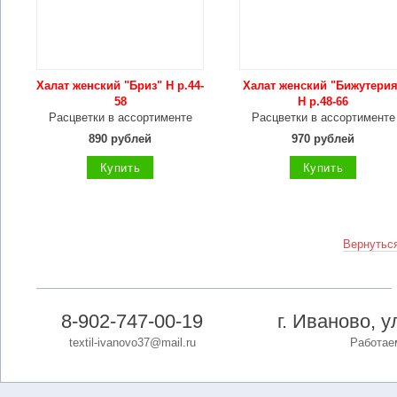
Халат женский "Бриз" Н р.44-
Халат женский "Бижутерия
58
Н р.48-66
Расцветки в ассортименте
Расцветки в ассортименте
890 рублей
970 рублей
Купить
Купить
Вернуться
8-902-747-00-19
г. Иваново, 
textil-ivanovo37@mail.ru
Работаем