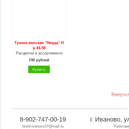
Туника женская "Ницца" Н
р.44-58
Расцветки в ассортименте
740 рублей
Купить
Вернуться
8-902-747-00-19
г. Иваново, 
textil-ivanovo37@mail.ru
Работаем