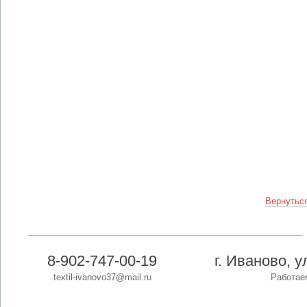
Вернуться
8-902-747-00-19
г. Иваново, 
textil-ivanovo37@mail.ru
Работаем