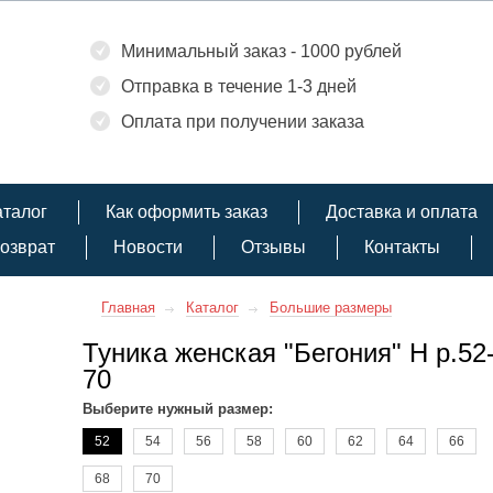
Минимальный заказ - 1000 рублей
Отправка в течение 1-3 дней
Оплата при получении заказа
аталог
Как оформить заказ
Доставка и оплата
озврат
Новости
Отзывы
Контакты
Главная
Каталог
Большие размеры
Туника женская "Бегония" Н р.52
70
Выберите нужный размер:
52
54
56
58
60
62
64
66
68
70