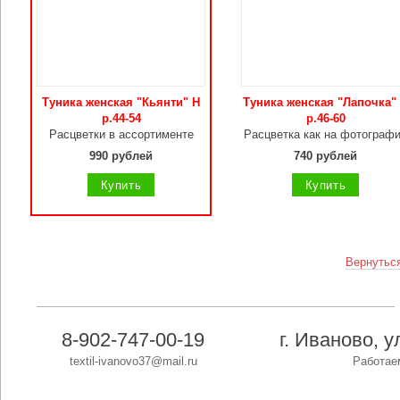
Туника женская "Кьянти" Н
Туника женская "Лапочка"
р.44-54
р.46-60
Расцветки в ассортименте
Расцветка как на фотограф
990 рублей
740 рублей
Купить
Купить
Вернуться
8-902-747-00-19
г. Иваново, 
textil-ivanovo37@mail.ru
Работаем