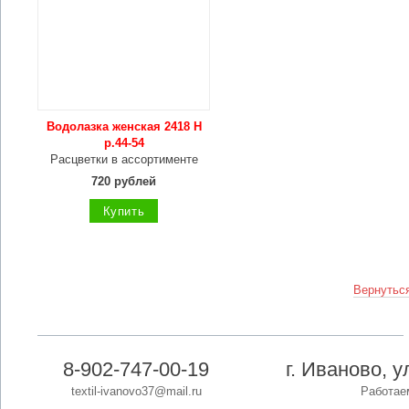
Водолазка женская 2418 Н
р.44-54
Расцветки в ассортименте
720 рублей
Купить
Вернуться
8-902-747-00-19
г. Иваново, 
textil-ivanovo37@mail.ru
Работаем