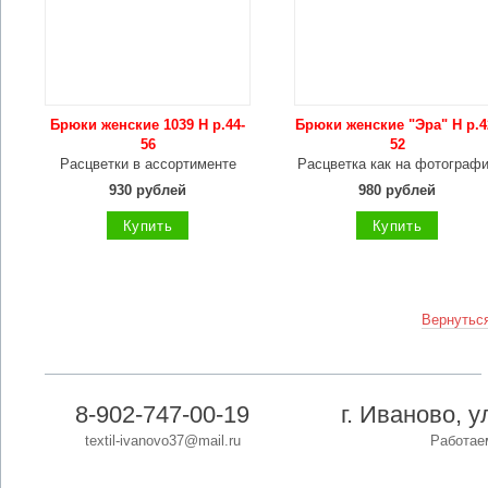
Брюки женские 1039 Н р.44-
Брюки женские "Эра" Н р.4
56
52
Расцветки в ассортименте
Расцветка как на фотограф
930 рублей
980 рублей
Купить
Купить
Вернуться
8-902-747-00-19
г. Иваново, 
textil-ivanovo37@mail.ru
Работаем