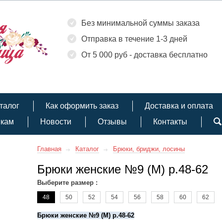
Без минимальной суммы заказа
Отправка в течение 1-3 дней
От 5 000 руб - доставка бесплатно
талог
Как оформить заказ
Доставка и оплата
икам
Новости
Отзывы
Контакты
Главная
Каталог
Брюки, бриджи, лосины
Брюки женские №9 (М) р.48-62
Выберите размер :
48
50
52
54
56
58
60
62
Брюки женские №9 (М) р.48-62