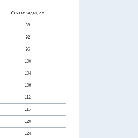
Обхват бедер, см
88
92
96
100
104
108
112
116
120
124