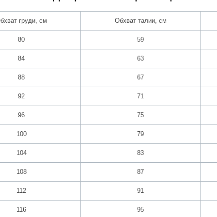
бхват груди, см
Обхват талии, см
80
59
84
63
88
67
92
71
96
75
100
79
104
83
108
87
112
91
116
95