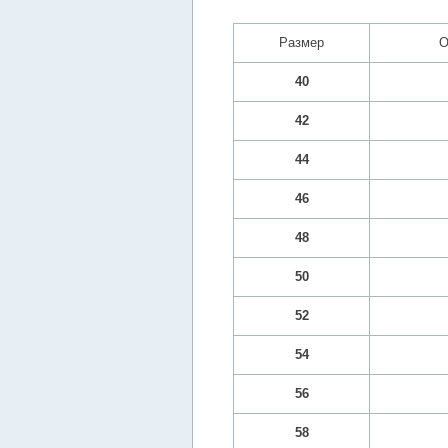
Размер
О
40
42
44
46
48
50
52
54
56
58