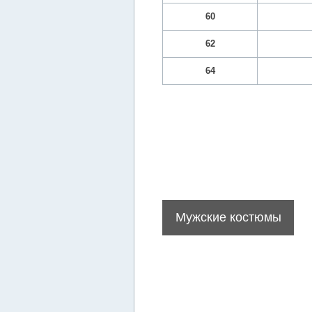
60
62
64
Мужские костюмы