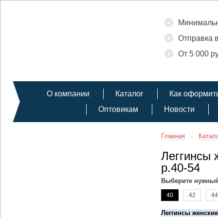
Минимальн
Отправка в
От 5 000 р
О компании
Каталог
Как оформить
Оптовикам
Новости
Главная
Катал
Леггинсы 
р.40-54
Выберите нужный
40
42
44
Леггинсы женские