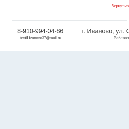
Вернуться
8-910-994-04-86
г. Иваново, ул. 
textil-ivanovo37@mail.ru
Работаем