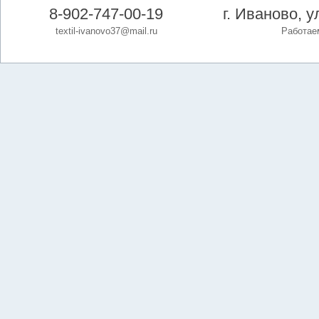
8-902-747-00-19
г. Иваново, 
textil-ivanovo37@mail.ru
Работаем