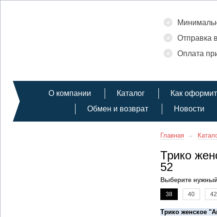
Минимальн
Отправка в
Оплата при
О компании
Каталог
Как оформит
Обмен и возврат
Новости
Главная
Катал
Трико жен
52
Выберите нужный
38
40
42
Трико женское "А