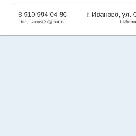
8-910-994-04-86
г. Иваново, ул. 
textil-ivanovo37@mail.ru
Работаем