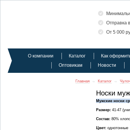
Минимальн
Отправка в
От 5 000 р
О компании
Каталог
Как оформить
Оптовикам
Новости
Главная
Каталог
Чулоч
Носки муж
Мужские носки с
Размер:
41-47 (ун
Состав:
80% хлопо
Цвет:
однотонные