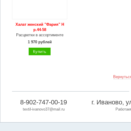
Халат женский "Фария" Н
р.44-58
Расцветки в ассортименте
1 970 рублей
Купить
Вернуться
8-902-747-00-19
г. Иваново, 
textil-ivanovo37@mail.ru
Работаем