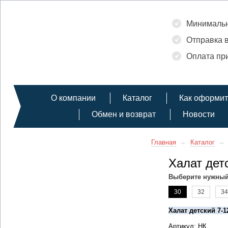
Минимальн
Отправка в
Оплата при
О компании
Каталог
Как оформит
Обмен и возврат
Новости
Главная
Каталог
Халат дет
Выберите нужный
30
32
34
Халат детский 7-1
Артикул: НК