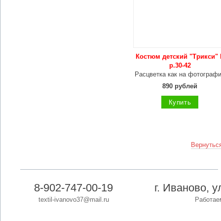
Костюм детский "Трикси" 
р.30-42
Расцветка как на фотограф
890 рублей
Купить
Вернуться
8-902-747-00-19
г. Иваново, 
textil-ivanovo37@mail.ru
Работаем