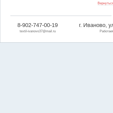
Вернуться
8-902-747-00-19
г. Иваново, 
textil-ivanovo37@mail.ru
Работаем