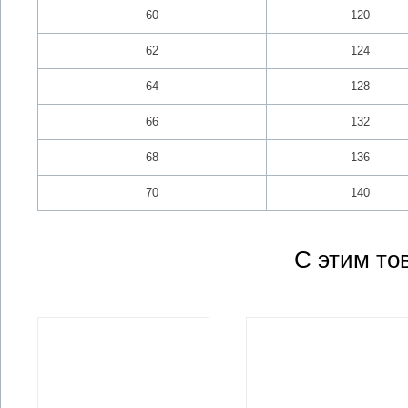
60
120
62
124
64
128
66
132
68
136
70
140
С этим то