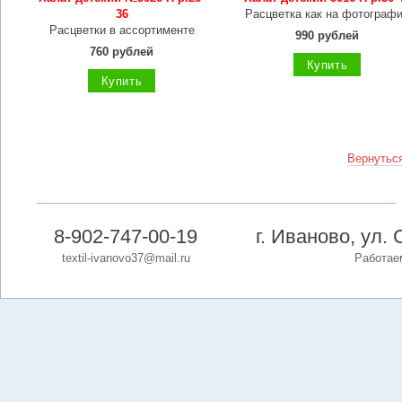
36
Расцветка как на фотограф
Расцветки в ассортименте
990 рублей
760 рублей
Купить
Купить
Вернуться
8-902-747-00-19
г. Иваново, ул. 
textil-ivanovo37@mail.ru
Работаем