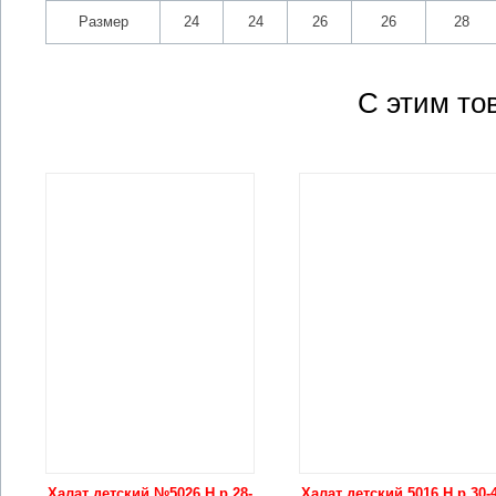
Размер
24
24
26
26
28
С этим то
Халат детский №5026 Н р.28-
Халат детский 5016 Н р.30-