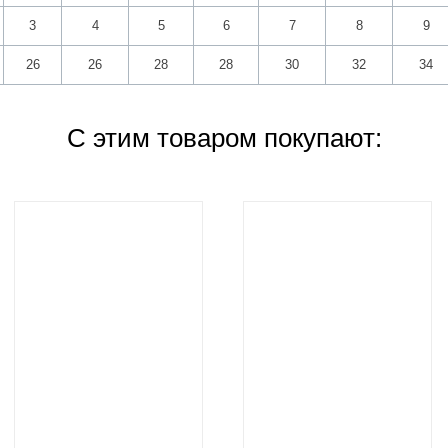
3
4
5
6
7
8
9
26
26
28
28
30
32
34
С этим товаром покупают: