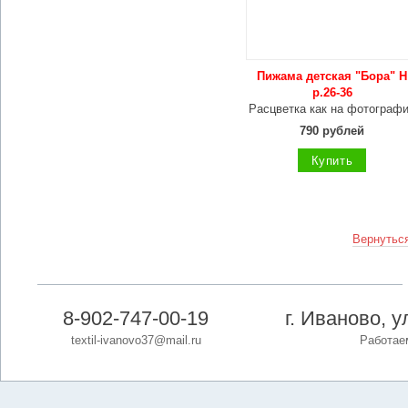
Пижама детская "Бора" Н
р.26-36
Расцветка как на фотограф
790 рублей
Купить
Вернуться
8-902-747-00-19
г. Иваново, 
textil-ivanovo37@mail.ru
Работаем