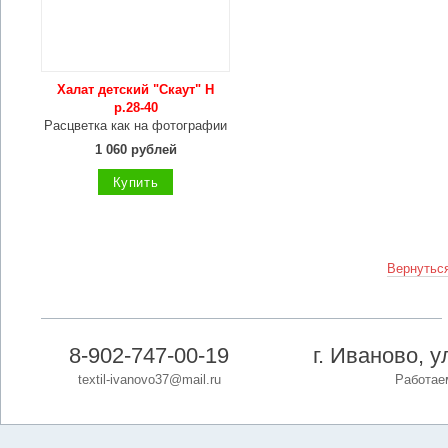
Халат детский "Скаут" Н
р.28-40
Расцветка как на фотографии
1 060 рублей
Купить
Вернуться
8-902-747-00-19
г. Иваново, 
textil-ivanovo37@mail.ru
Работаем