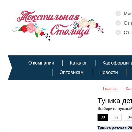
Мин
Отп
От 
О компании
Каталог
Как оформить
Оптовикам
Новости
Главная
Кат
Туника де
Выберите нужный
30
32
34
Туника детская 2