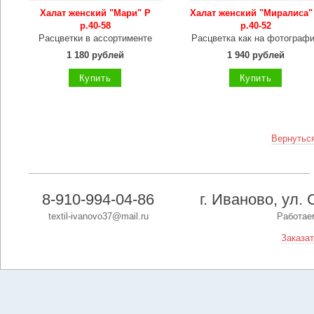
Халат женский "Мари" Р
Халат женский "Миралиса"
р.40-58
р.40-52
Расцветки в ассортименте
Расцветка как на фотограф
1 180 рублей
1 940 рублей
Купить
Купить
Вернуться
8-910-994-04-86
г. Иваново, ул. 
textil-ivanovo37@mail.ru
Работаем
Заказат