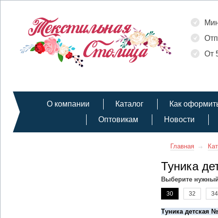
Мин
Отп
От 
О компании
Каталог
Как оформить
Оптовикам
Новости
Главная
Кат
Туника де
Выберите нужный
30
32
34
Туника детская №