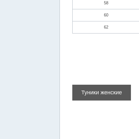
58
60
62
Туники женские