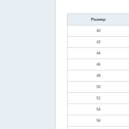
Размер
40
42
44
46
48
50
52
54
56