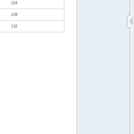
124
128
132