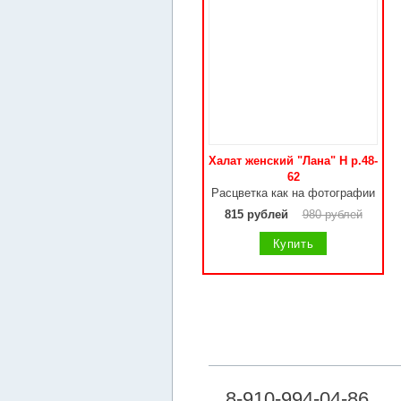
Халат женский "Лана" Н р.48-
62
Расцветка как на фотографии
815 рублей
980 рублей
Купить
8-910-994-04-86