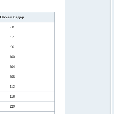
Объем бедер
88
92
96
100
104
108
112
116
120