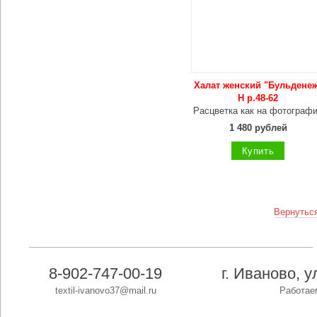
Халат женский "Бульдене
Н р.48-62
Расцветка как на фотограф
1 480 рублей
Купить
Вернуться
8-902-747-00-19
г. Иваново, 
textil-ivanovo37@mail.ru
Работаем