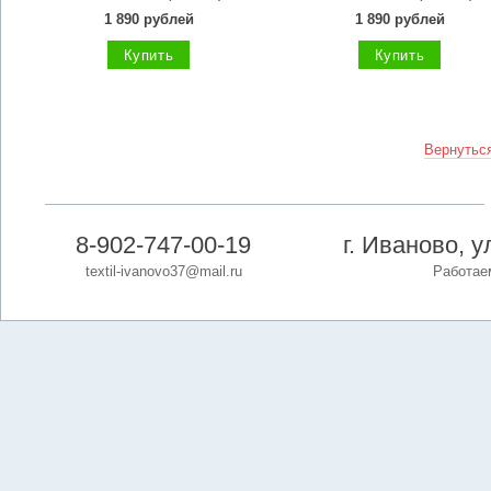
1 890 рублей
1 890 рублей
Купить
Купить
Вернуться
8-902-747-00-19
г. Иваново, 
textil-ivanovo37@mail.ru
Работаем