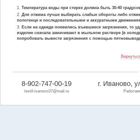
Температура воды при стирке должна быть 30-40 градусо
Для отжима лучше выбирать слабые обороты либо отжим
полотенце и последовательными и аккуратными движения
Если на одежде появились въевшиеся загрязнения, то уд
изделие сначала замачивают в мыльном растворе (в холодн
попробовать вывести загрязнения с помощью пятновыводи
Вернуться
8-902-747-00-19
г. Иваново, 
textil-ivanovo37@mail.ru
Работаем