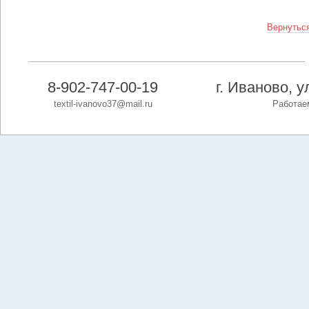
Вернуться
8-902-747-00-19
г. Иваново, 
textil-ivanovo37@mail.ru
Работаем