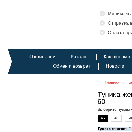
Минимальн
Отправка в
Оплата при
О компании
Каталог
Как оформит
Обмен и возврат
Новости
Главная
Ка
Туника же
60
Выберите нужный
46
48
50
Туника женская "