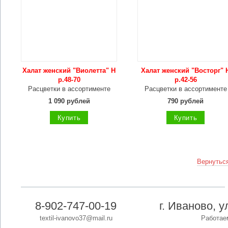
Халат женский "Виолетта" Н
Халат женский "Восторг" 
р.48-70
р.42-56
Расцветки в ассортименте
Расцветки в ассортименте
1 090 рублей
790 рублей
Купить
Купить
Вернуться
8-902-747-00-19
г. Иваново, 
textil-ivanovo37@mail.ru
Работаем