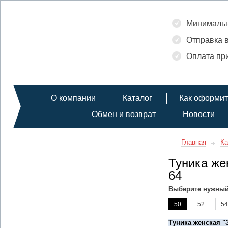
Минимальн
Отправка в
Оплата при
О компании
Каталог
Как оформит
Обмен и возврат
Новости
Главная
Ка
Туника же
64
Выберите нужный
50
52
54
Туника женская "