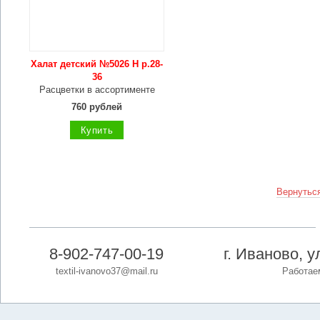
Халат детский №5026 Н р.28-
36
Расцветки в ассортименте
760 рублей
Купить
Вернуться
8-902-747-00-19
г. Иваново, 
textil-ivanovo37@mail.ru
Работаем