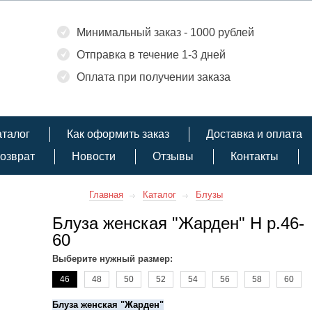
Минимальный заказ - 1000 рублей
Отправка в течение 1-3 дней
Оплата при получении заказа
аталог
Как оформить заказ
Доставка и оплата
озврат
Новости
Отзывы
Контакты
Главная
Каталог
Блузы
Блуза женская "Жарден" Н р.46-
60
Выберите нужный размер:
46
48
50
52
54
56
58
60
Блуза женская "Жарден"