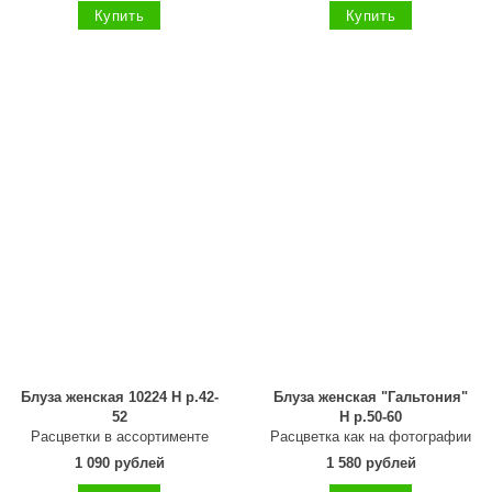
Купить
Купить
Блуза женская 10224 Н р.42-
Блуза женская "Гальтония"
52
Н р.50-60
Расцветки в ассортименте
Расцветка как на фотографии
1 090 рублей
1 580 рублей